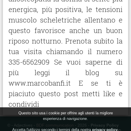
energica, più positiva, le tensioni
muscolo scheletriche allentano e
questo favorisce anche un buon
riposo notturno. Prenota subito la
tua visita chiamando il numero
335-6562909 Se vuoi saperne di
più leggi il blog su
www.marcobanfi.it E se ti è
piaciuto questo post metti like e
condividi
Questo sito usa i cookie per offrire agli utenti la migliore
esperienza di navigazione.
© - Adjectives -
BDF communication
- 2026 -
Privacy Policy
Accetta l'utilizzo secondo i termini della nostra
privacy policy
.