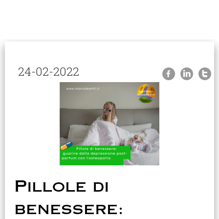
24-02-2022
Home
Chi sono
Osteopatia
Cosa tratto
Blog
Gallery
Contatti
Prenota una visita
Pillole di
benessere: